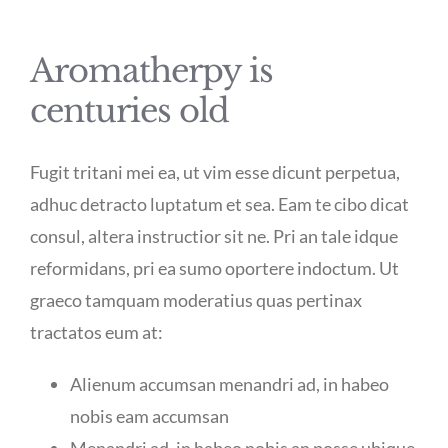
Aromatherpy is
centuries old
Fugit tritani mei ea, ut vim esse dicunt perpetua,
adhuc detracto luptatum et sea. Eam te cibo dicat
consul, altera instructior sit ne. Pri an tale idque
reformidans, pri ea sumo oportere indoctum. Ut
graeco tamquam moderatius quas pertinax
tractatos eum at:
Alienum accumsan menandri ad, in habeo
nobis eam accumsan
Menandri ad, in habeo nobis an posse ubique