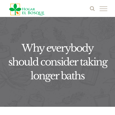
Saltar
al
contenido
Why everybody
should consider taking
longer baths